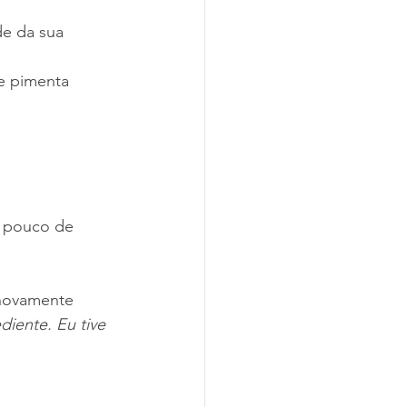
e da sua 
 pimenta       
 pouco de 
 novamente
iente. Eu tive 