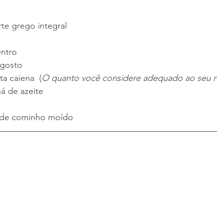
rte grego integral
ntro
 gosto
a caiena  (
O quanto você considere adequado ao seu ra
á de azeite
á de cominho moído