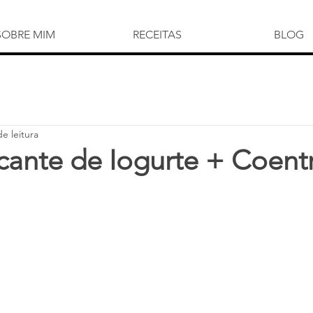
SOBRE MIM
RECEITAS
BLOG
e leitura
cante de Iogurte + Coent