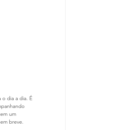
o dia a dia. É 
ompanhando 
 tem um 
 em breve. 