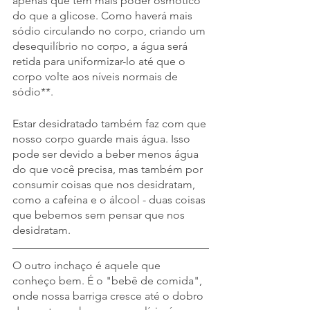
apenas que tem mais poder osmótico 
do que a glicose. Como haverá mais 
sódio circulando no corpo, criando um 
desequilíbrio no corpo, a água será 
retida para uniformizar-lo até que o 
corpo volte aos níveis normais de 
sódio**.
Estar desidratado também faz com que 
nosso corpo guarde mais água. Isso 
pode ser devido a beber menos água 
do que você precisa, mas também por 
consumir coisas que nos desidratam, 
como a cafeína e o álcool - duas coisas 
que bebemos sem pensar que nos 
desidratam.
O outro inchaço é aquele que 
conheço bem. É o "bebê de comida", 
onde nossa barriga cresce até o dobro 