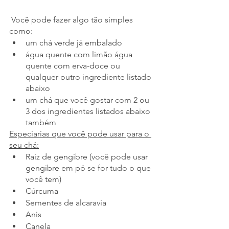
 Você pode fazer algo tão simples 
como:
um chá verde já embalado
água quente com limão água 
quente com erva-doce ou 
qualquer outro ingrediente listado 
abaixo
um chá que você gostar com 2 ou 
3 dos ingredientes listados abaixo 
também
Especiarias que você pode usar para o 
seu chá:
Raiz de gengibre (você pode usar 
gengibre em pó se for tudo o que 
você tem)
Cúrcuma 
Sementes de alcaravia
Anis
Canela