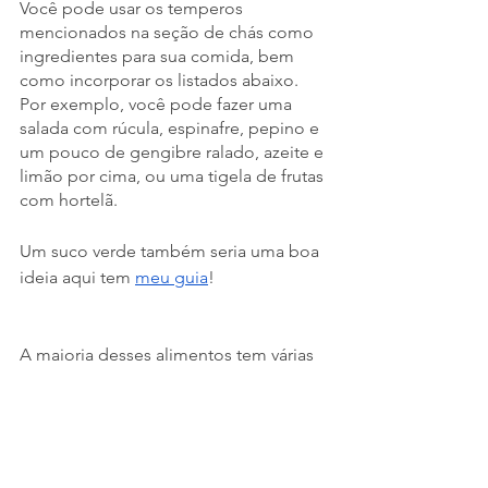
Você pode usar os temperos 
mencionados na seção de chás como 
ingredientes para sua comida, bem 
como incorporar os listados abaixo. 
Por exemplo, você pode fazer uma 
salada com rúcula, espinafre, pepino e 
um pouco de gengibre ralado, azeite e 
limão por cima, ou uma tigela de frutas 
com hortelã.
Um suco verde também seria uma boa 
ideia aqui tem 
meu guia
!
A maioria desses alimentos tem várias 
propriedades incríveis, mas eu só 
queria dar alguns exemplos.
Hidratante
folhas verdes (rúcula, espinafre, 